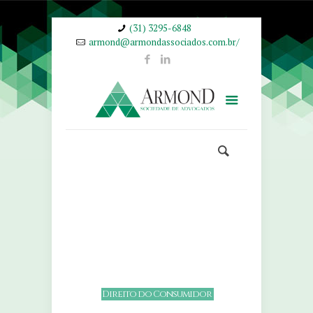
(31) 3295-6848
armond@armondassociados.com.br/
D
i
r
e
i
t
o
d
o
C
o
n
s
u
m
i
d
o
r