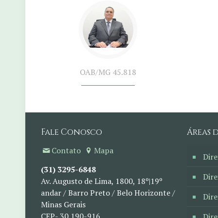
OAB/MG 45.818
Fale Conosco
Áreas 
Contato
Mapa
Dire
(31) 3295-6848
Dire
Av. Augusto de Lima, 1800, 18º|19º
andar / Barro Preto / Belo Horizonte /
Dire
Minas Gerais
CEP- 30.190-916
Dir