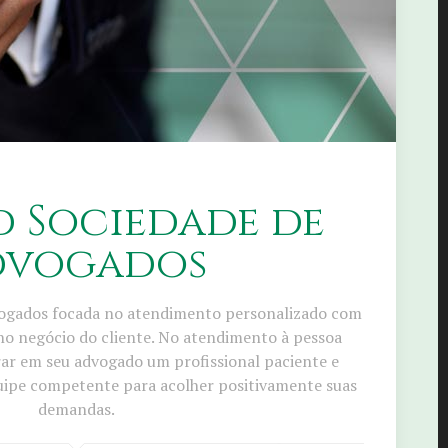
 Sociedade de
dvogados
ogados focada no atendimento personalizado com
 no negócio do cliente. No atendimento à pessoa
rar em seu advogado um profissional paciente e
quipe competente para acolher positivamente suas
demandas.