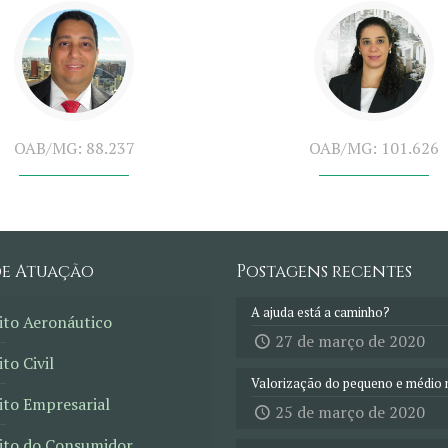
OAB/MG: 88.237
OAB/MG: 101.626
de Atuação
Postagens recentes
A ajuda está a caminho?
ito Aeronáutico
27 de março de 2020
ito Civil
Valorização do pequeno e médio 
ito Empresarial
25 de março de 2020
eito do Consumidor