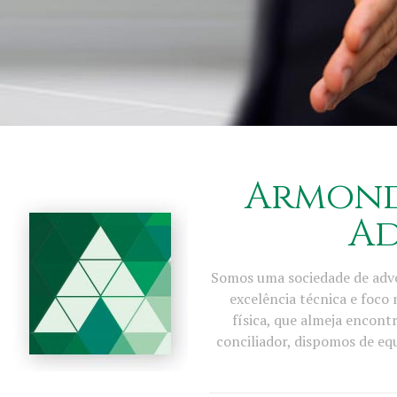
Armond
A
Somos uma sociedade de adv
excelência técnica e foco
física, que almeja encont
conciliador, dispomos de e