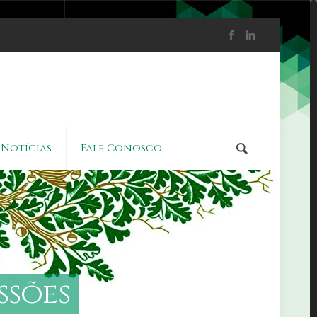
Notícias
Fale Conosco
s
s
õ
e
s