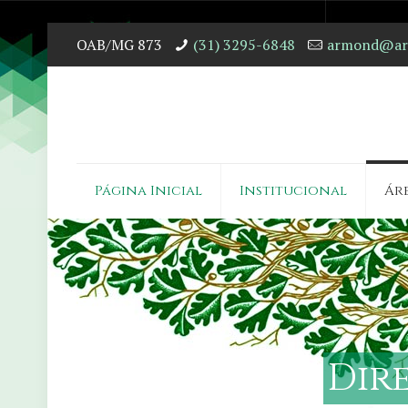
OAB/MG 873
(31) 3295-6848
armond@arm
Página Inicial
Institucional
Ár
D
i
r