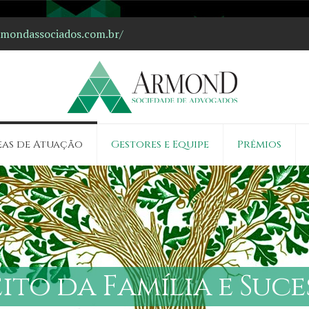
ondassociados.com.br/
eas de Atuação
Gestores e Equipe
Prêmios
e
i
t
o
d
a
F
a
m
í
l
i
a
e
S
u
c
e