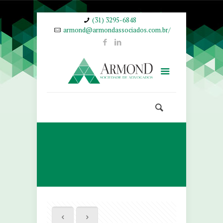
(31) 3295-6848
armond@armondassociados.com.br/