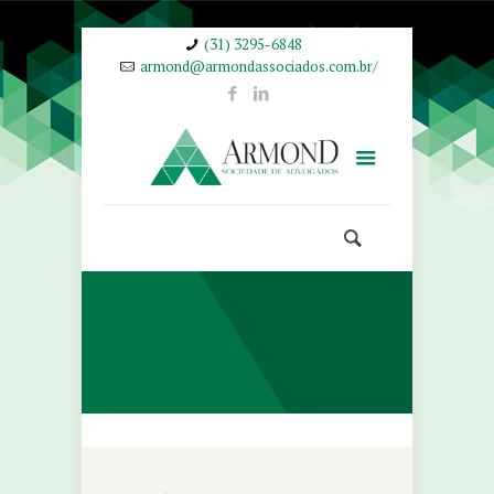
(31) 3295-6848
armond@armondassociados.com.br/