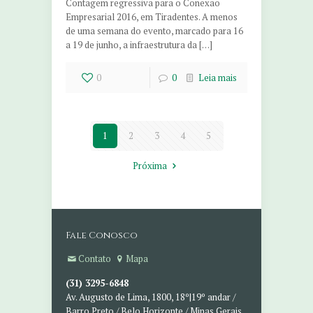
Contagem regressiva para o Conexão
Empresarial 2016, em Tiradentes. A menos
de uma semana do evento, marcado para 16
a 19 de junho, a infraestrutura da […]
0
0
Leia mais
1
2
3
4
5
Próxima
Fale Conosco
Contato
Mapa
(31) 3295-6848
Av. Augusto de Lima, 1800, 18º|19º andar /
Barro Preto / Belo Horizonte / Minas Gerais