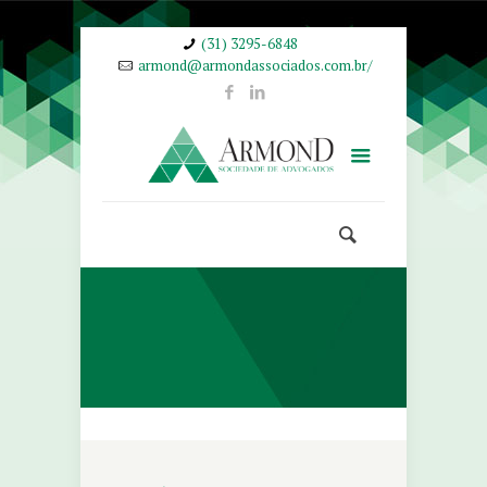
(31) 3295-6848
armond@armondassociados.com.br/