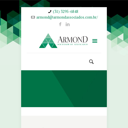
(31) 3295-6848
armond@armondassociados.com.br/