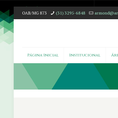
OAB/MG 873
(31) 3295-6848
armond@arm
Página Inicial
Institucional
Ár