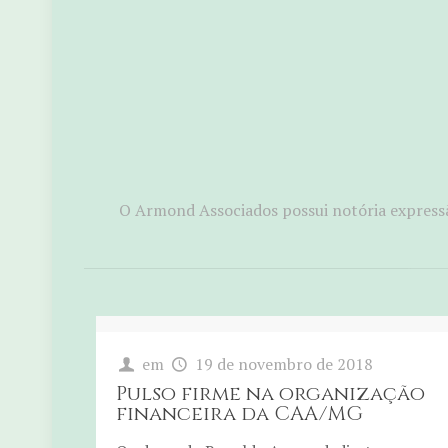
O Armond Associados possui notória expressã
em
19 de novembro de 2018
Pulso firme na organização
financeira da CAA/MG