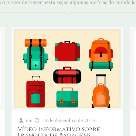
o prazer de trazer nesta seção algumas notícias do mundo ju
em
14 de dezembro de 2016
Vídeo informativo sobre
Franquia de Bagagens