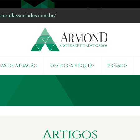
ondassociados.com.br/
eas de Atuação
Gestores e Equipe
Prêmios
Artigos