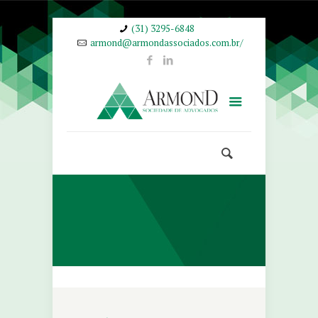
(31) 3295-6848
armond@armondassociados.com.br/