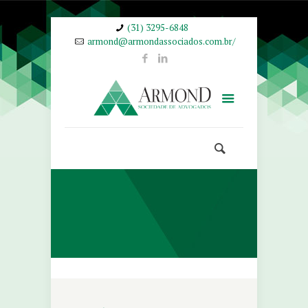
(31) 3295-6848
armond@armondassociados.com.br/