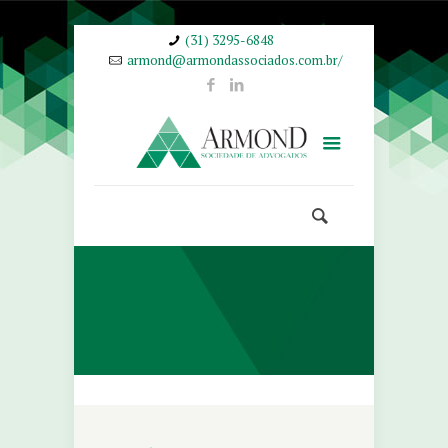
(31) 3295-6848
armond@armondassociados.com.br/