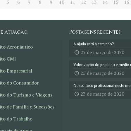
5
6
7
8
9
10
11
12
13
14
15
16
de Atuação
Postagens recentes
A ajuda está a caminho?
ito Aeronáutico
27 de março de 2020
ito Civil
Valorização do pequeno e médio 
ito Empresarial
25 de março de 2020
eito do Consumidor
Nosso foco profissional neste m
23 de março de 2020
ito do Turismo e Viagens
ito de Família e Sucessões
ito do Trabalho
ocacia de Apoio