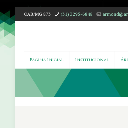
OAB/MG 873
(31) 3295-6848
armond@arm
Página Inicial
Institucional
Ár