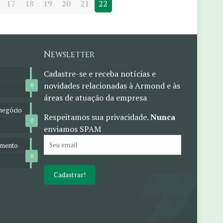
17
18
19
20
21
22
Newsletter
Cadastre-se e receba notícias e
novidades relacionadas à Armond e às
0
áreas de atuação da empresa
negócio
Respeitamos sua privacidade.
Nunca
0
enviamos SPAM
omento
0