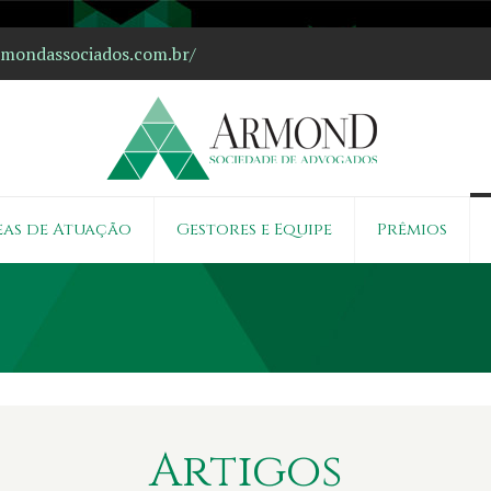
ondassociados.com.br/
eas de Atuação
Gestores e Equipe
Prêmios
Artigos