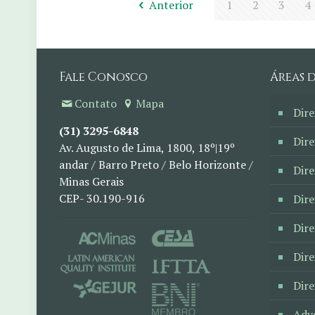
Anterior
1
2
3
4
Fale Conosco
Áreas 
Contato
Mapa
Dire
(31) 3295-6848
Dire
Av. Augusto de Lima, 1800, 18º|19º
andar / Barro Preto / Belo Horizonte /
Dire
Minas Gerais
CEP- 30.190-916
Dir
Dire
Dire
Dire
Adv