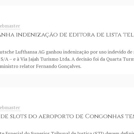
ebmaster
nha indenização de editora de lista tel
tsche Lufthansa AG ganhou indenização por uso indevido de se
 S/A – e à Via Jajah Turismo Ltda. A decisão foi da Quarta Turm
ministro relator Fernando Gonçalves.
ebmaster
 de slots do aeroporto de Congonhas te
e Especial do Superior Tribunal de Justiça (STJ) devem definir, 